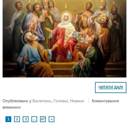
ЧИТАТИ ДАЛІ
Опубліковано у
Бюлетень
,
Головні
,
Новини
Коментування
вимкнено
1
2
3
…
47
»